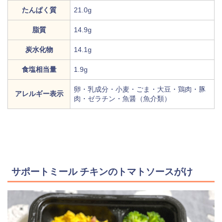
たんぱく質
21.0g
脂質
14.9g
炭水化物
14.1g
食塩相当量
1.9g
卵・乳成分・小麦・ごま・大豆・鶏肉・豚
アレルギー表示
肉・ゼラチン・魚醤（魚介類）
サポートミール チキンのトマトソースがけ