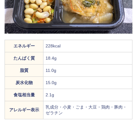
エネルギー
228kcal
たんぱく質
18.4g
脂質
11.0g
炭水化物
15.0g
食塩相当量
2.1g
乳成分・小麦・ごま・大豆・鶏肉・豚肉・
アレルギー表示
ゼラチン