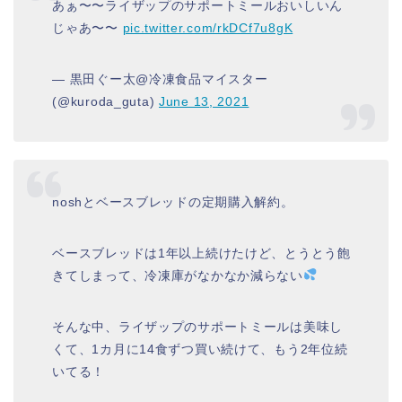
あぁ〜〜ライザップのサポートミールおいしいん
じゃあ〜〜
pic.twitter.com/rkDCf7u8gK
— 黒田ぐー太@冷凍食品マイスター
(@kuroda_guta)
June 13, 2021
noshとベースブレッドの定期購入解約。
ベースブレッドは1年以上続けたけど、とうとう飽
きてしまって、冷凍庫がなかなか減らない
そんな中、ライザップのサポートミールは美味し
くて、1カ月に14食ずつ買い続けて、もう2年位続
いてる！