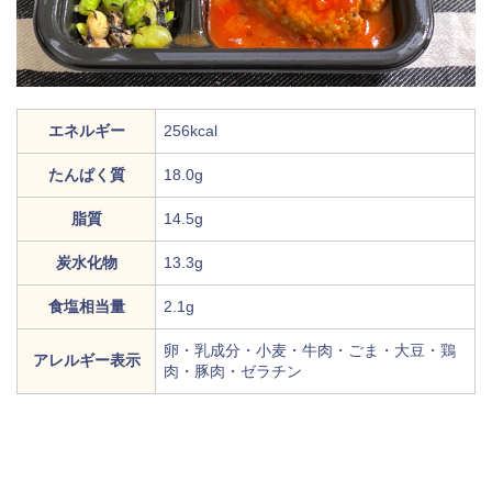
エネルギー
256kcal
たんぱく質
18.0g
脂質
14.5g
炭水化物
13.3g
食塩相当量
2.1g
卵・乳成分・小麦・牛肉・ごま・大豆・鶏
アレルギー表示
肉・豚肉・ゼラチン