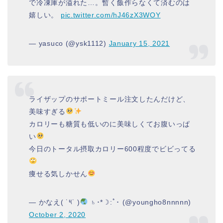
で冷凍庫が溢れた…。暫く飯作らなくて済むのは
嬉しい。
pic.twitter.com/hJ46zX3WOY
— yasuco (@ysk1112)
January 15, 2021
ライザップのサポートミール注文したんだけど、
美味すぎる
カロリーも糖質も低いのに美味しくてお腹いっぱ
い
今日のトータル摂取カロリー600程度でビビってる
痩せる気しかせん
— かなえ( ˙༥˙ )
♄･*☽:ﾟ･ (@youngho8nnnnn)
October 2, 2020