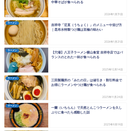
中華そばが食べられる
2026年1月31日
ラーメン
吉祥寺「迂直（うちょく）」のメニューや並び方
｜昆布水特製つけ麺は至極の味わい
2026年1月21日
ラーメン
【穴場】八王子ラーメン横山食堂 吉祥寺店ではバ
ランスのとれた一杯が食べられる
2025年12月14日
ラーメン
三田製麺所の「みたの日」は値引き・割引料金で
お得にラーメンやつけ麺が食べられる
2025年11月24日
ラーメン
一蘭（いちらん）で天然とんこつラーメンを久し
ぶりに食べたら感動した話
2025年9月19日