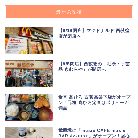
最新の投稿
【8/16閉店】マクドナルド 西荻窪
店が閉店へ
【9/5閉店】西荻窪の「毛糸・手芸
品 きむらや」が閉店へ
食堂 髙ひろ 西荻高架下店がオープ
ン！元祖 髙ひろ定食はボリューム
満点
武蔵境に「music CAFE music
BAR de-tune」がオープン！居心