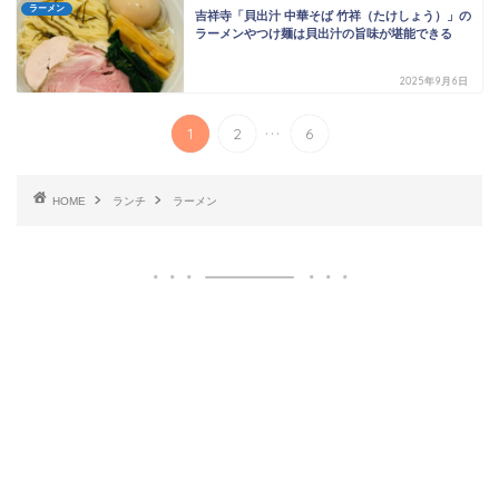
ラーメン
吉祥寺「貝出汁 中華そば 竹祥（たけしょう）」の
ラーメンやつけ麺は貝出汁の旨味が堪能できる
2025年9月6日
...
1
2
6
HOME
ランチ
ラーメン