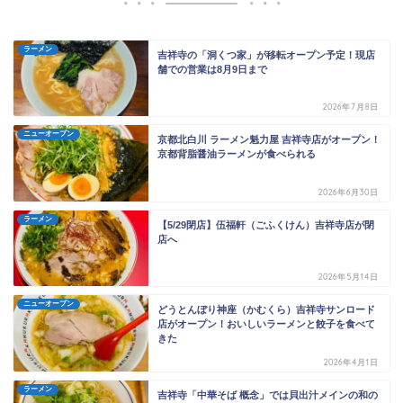
ラーメン
吉祥寺の「洞くつ家」が移転オープン予定！現店
舗での営業は8月9日まで
2026年7月8日
ニューオープン
京都北白川 ラーメン魁力屋 吉祥寺店がオープン！
京都背脂醤油ラーメンが食べられる
2026年6月30日
ラーメン
【5/29閉店】伍福軒（ごふくけん）吉祥寺店が閉
店へ
2026年5月14日
ニューオープン
どうとんぼり神座（かむくら）吉祥寺サンロード
店がオープン！おいしいラーメンと餃子を食べて
きた
2026年4月1日
ラーメン
吉祥寺「中華そば 概念」では貝出汁メインの和の