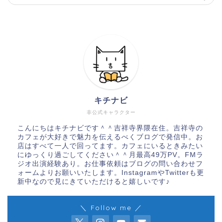
キチナビ
非公式キャラクター
こんにちはキチナビです＾＾吉祥寺界隈在住。吉祥寺の
カフェが大好きで魅力を伝えるべくブログで発信中。お
店はすべて一人で回ってます。カフェにいるときみたい
にゆっくり過ごしてください＾＾月最高49万PV。FMラ
ジオ出演経験あり。お仕事依頼はブログの問い合わせフ
ォームよりお願いいたします。InstagramやTwitterも更
新中なので見にきていただけると嬉しいです♪
＼ Follow me ／