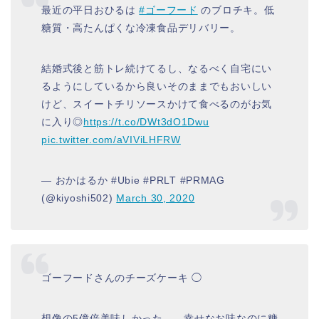
最近の平日おひるは
#ゴーフード
のブロチキ。低
糖質・高たんぱくな冷凍食品デリバリー。
結婚式後と筋トレ続けてるし、なるべく自宅にい
るようにしているから良いそのままでもおいしい
けど、スイートチリソースかけて食べるのがお気
に入り◎
https://t.co/DWt3dO1Dwu
pic.twitter.com/aVIViLHFRW
— おかはるか #Ubie #PRLT #PRMAG
(@kiyoshi502)
March 30, 2020
ゴーフードさんのチーズケーキ ◯
想像の5億倍美味しかった……幸せなお味なのに糖