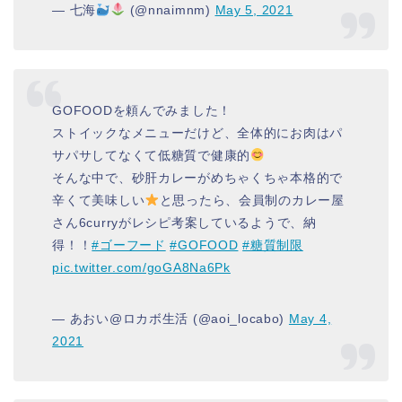
— 七海
(@nnaimnm)
May 5, 2021
GOFOODを頼んでみました！
ストイックなメニューだけど、全体的にお肉はパ
サパサしてなくて低糖質で健康的
そんな中で、砂肝カレーがめちゃくちゃ本格的で
辛くて美味しい
と思ったら、会員制のカレー屋
さん6curryがレシピ考案しているようで、納
得！！
#ゴーフード
#GOFOOD
#糖質制限
pic.twitter.com/goGA8Na6Pk
— あおい@ロカボ生活 (@aoi_locabo)
May 4,
2021