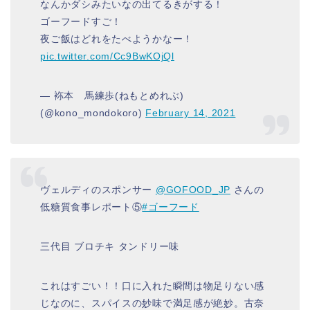
なんかダシみたいなの出てるきがする！
ゴーフードすご！
夜ご飯はどれをたべようかなー！
pic.twitter.com/Cc9BwKOjQl
— 袮本 馬練歩(ねもとめれぶ)
(@kono_mondokoro)
February 14, 2021
ヴェルディのスポンサー
@GOFOOD_JP
さんの
低糖質食事レポート⑤
#ゴーフード
三代目 ブロチキ タンドリー味
これはすごい！！口に入れた瞬間は物足りない感
じなのに、スパイスの妙味で満足感が絶妙。古奈