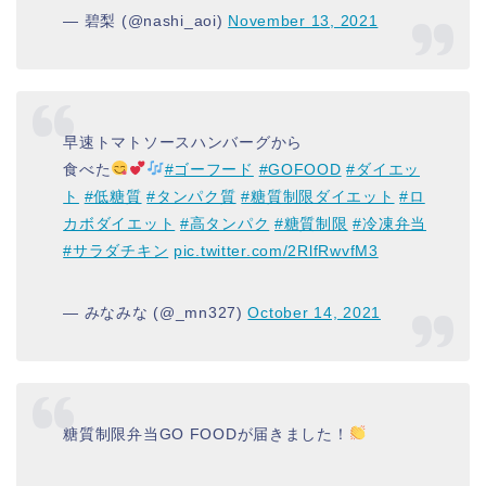
— 碧梨 (@nashi_aoi)
November 13, 2021
早速トマトソースハンバーグから
食べた
#ゴーフード
#GOFOOD
#ダイエッ
ト
#低糖質
#タンパク質
#糖質制限ダイエット
#ロ
カボダイエット
#高タンパク
#糖質制限
#冷凍弁当
#サラダチキン
pic.twitter.com/2RlfRwvfM3
— みなみな (@_mn327)
October 14, 2021
糖質制限弁当GO FOODが届きました！