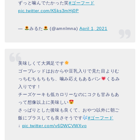
ずっと噛んでたかった笑
#ゴーフード
pic.twitter.com/K5ks3mHj0P
—
みるた
(@amnlmna)
April 1, 2021
美味しくて大満足です
ゴーブレッドはおからや豆乳入りで見た目よりむ
っちむちもちもち、噛み応えもあるパン
くるみ
入りです！
チーズケーキも低カロリーなのにコクも甘みもあ
って想像以上に美味しい
さっぱりとした後味も良くて、おやつ以外に朝ご
飯にプラスしても良さそうです
#ゴーフード
↓
pic.twitter.com/v6DWCVWXvo