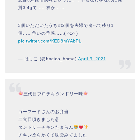
質3.4gて……神か……
3個いただいたうちの2個を夫婦で食べて残り1
個……争いの予感……( ◜ω◝ )
pic.twitter.com/KED8mYAbPL
— はしこ (@hacico_home)
April 3, 2021
三代目ブロチキタンドリー味
ゴーフードさんのお弁当
二食目頂きました✌️
タンドリーチキンたまらん
チキン柔らかくて味染みてました