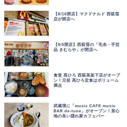
【8/16閉店】マクドナルド 西荻窪
店が閉店へ
【9/5閉店】西荻窪の「毛糸・手芸
品 きむらや」が閉店へ
食堂 髙ひろ 西荻高架下店がオープ
ン！元祖 髙ひろ定食はボリューム
満点
武蔵境に「music CAFE music
BAR de-tune」がオープン！居心
地の良い隠れ家カフェバー