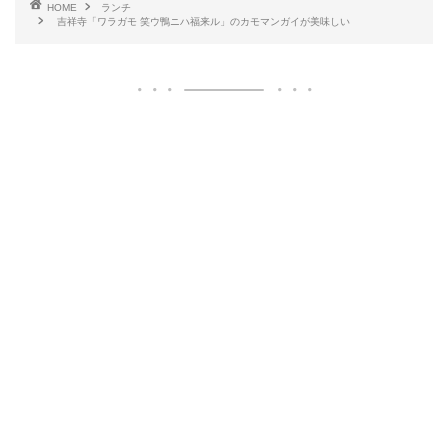
HOME
ランチ
吉祥寺「ワラガモ 笑ウ鴨ニハ福来ル」のカモマンガイが美味しい