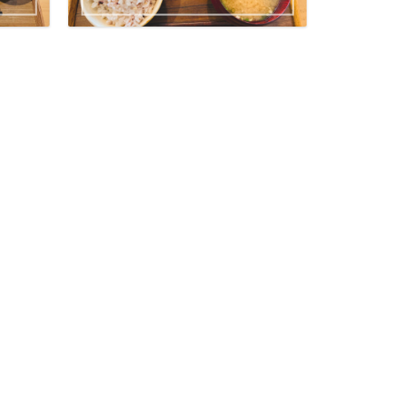
ニューオープン
食堂 髙ひろ 
祖 髙ひろ定
こんにちは、キチナビ（@k
（木）、西荻窪駅から徒
ニューオープン
吉祥寺に「博
予定！天ぷら
こんにちは、キチナビ（@k