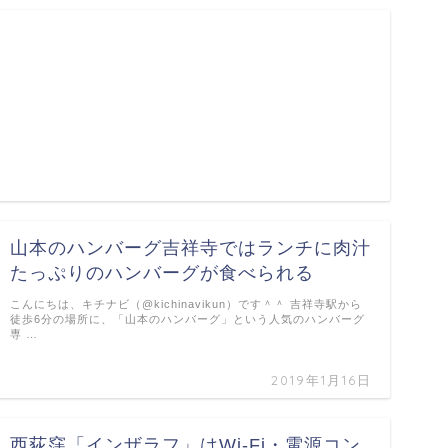
山本のハンバーグ吉祥寺ではランチに肉汁
たっぷりのハンバーグが食べられる
こんにちは、キチナビ（@kichinavikun）です＾＾ 吉祥寺駅から
徒歩6分の場所に、「山本のハンバーグ」という人気のハンバーグ
専 …
2019年1月16日
西荻窪「インザラフ」はWi-Fi・電源コン