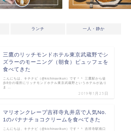
ランチ
一人・静か
三鷹のリッチモンドホテル東京武蔵野でシ
ズラーのモーニング（朝食）ビュッフェを
食べてきた
こんにちは、キチナビ（@kichinavikun）です＾＾ 三鷹駅から徒
歩8分の場所にリッチモンドホテル東京武蔵野というホテルがあり
ま …
2019年1月23日
マリオンクレープ吉祥寺丸井店で人気No.
1のバナナチョコクリームを食べてきた
こんにちは、キチナビ（@kichinavikun）です＾＾ 吉祥寺駅南口