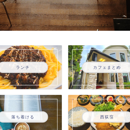
ランチ
カフェまとめ
落ち着ける
西荻窪