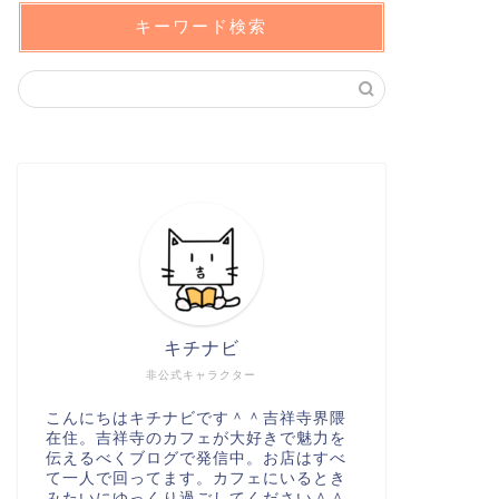
日（木）、アトレ吉祥寺
キーワード検索
ニューオープン
三鷹に「鷲の
物！飲めるサ
づくし
こんにちは、キチナビ（@k
日（水）、三鷹駅から徒
キチナビ
ニューオープン
三鷹に「Poli
非公式キャラクター
ル）」がオー
こんにちはキチナビです＾＾吉祥寺界隈
こんにちは、キチナビ（@k
在住。吉祥寺のカフェが大好きで魅力を
（金）、三鷹駅南口から徒
伝えるべくブログで発信中。お店はすべ
て一人で回ってます。カフェにいるとき
みたいにゆっくり過ごしてください＾＾