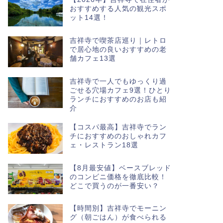
ニューオープン
幻の五島うどん
おすすめする人気の観光スポ
ット14選！
ン！五島伝統
こんにちは、キチナビ（@k
吉祥寺で喫茶店巡り｜レトロ
（土）、吉祥寺駅から徒
で居心地の良いおすすめの老
舗カフェ13選
吉祥寺で一人でもゆっくり過
ごせる穴場カフェ9選！ひとり
ランチにおすすめのお店も紹
ニューオープン
FLY 西荻窪
介
とカツ丼のお
【コスパ最高】吉祥寺でラン
こんにちは、キチナビ（@k
チにおすすめのおしゃれカフ
日（水）、西荻窪駅から
ェ・レストラン18選
【8月最安値】ベースブレッド
のコンビニ価格を徹底比較！
どこで買うのが一番安い？
ニューオープン
ファミリーマ
【時間別】吉祥寺でモーニン
ン予定！井の
グ（朝ごはん）が食べられる