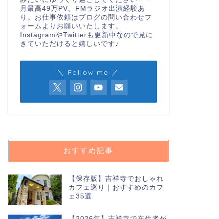
月最高49万PV。FMラジオ出演経験あ
り。お仕事依頼はブログの問い合わせフ
ォームよりお願いいたします。
ニューオープン
InstagramやTwitterも更新中なので見に
【めちゃかわ
きていただけると嬉しいです♪
ープン！マー
こんにちは、キチナビ（@k
＼ Follow me ／
（土）、吉祥寺駅から
ニューオープン
スターバックス 
LOUNGE（
おすすめ記事
がオープン！
こんにちは、キチナビ（@k
【保存版】吉祥寺でおしゃれ
（月）、吉祥寺駅から徒歩2
カフェ巡り｜おすすめのカフ
ェ35選
【2026年】吉祥寺で在住者が