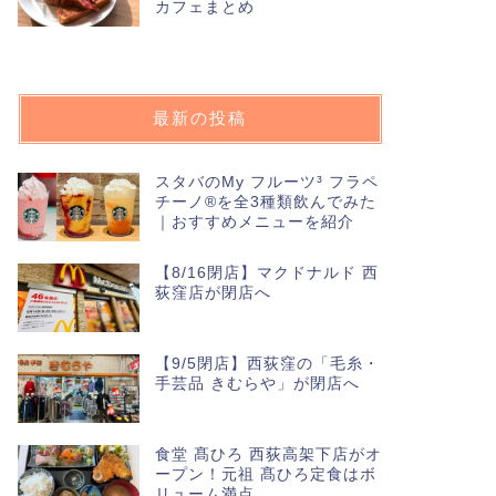
カフェまとめ
こんにちは、キチナビ（@k
（金）、吉祥寺駅から
最新の投稿
ニューオープン
スターバックス
スタバのMy フルーツ³ フラペ
（B1）がオー
チーノ®を全3種類飲んでみた
｜おすすめメニューを紹介
チーノ®販売
こんにちは、キチナビ（@k
【8/16閉店】マクドナルド 西
日（水）、アトレ吉祥寺
荻窪店が閉店へ
【9/5閉店】西荻窪の「毛糸・
next
手芸品 きむらや」が閉店へ
食堂 髙ひろ 西荻高架下店がオ
ープン！元祖 髙ひろ定食はボ
リューム満点