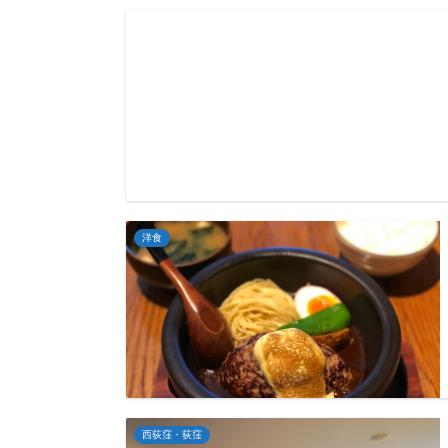
洋食
西荻窪・荻窪