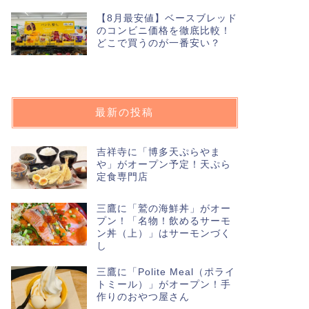
【8月最安値】ベースブレッド
のコンビニ価格を徹底比較！
どこで買うのが一番安い？
最新の投稿
吉祥寺に「博多天ぷらやま
や」がオープン予定！天ぷら
定食専門店
三鷹に「鷲の海鮮丼」がオー
プン！「名物！飲めるサーモ
ン丼（上）」はサーモンづく
し
三鷹に「Polite Meal（ポライ
トミール）」がオープン！手
作りのおやつ屋さん