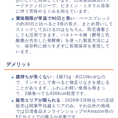
おいしいと回答しています。日清食品独自のフ
ードテクノロジーで、ビタミン・ミネラル添加
に伴う苦味やえぐみを抑えています。
賞味期限が常温で90日と長い
：ベースブレッド
の約30日と比べると3倍の長さ。まとめ買いして
ストックしておけるのはもちろん、防災備蓄と
しても活用できます。パネトーネ種（酵母と乳
酸菌が共生した発酵種）を使った製造方法によ
り、保存料に頼りすぎずに長期保存を実現して
います。
デメリット
腹持ちが良くない
：1個71g・約210kcalなの
で、ランチとして食べると物足りなさを感じる
ことがあります。ふわふわ軽い食感も相まっ
て、2個食べても430kcal程度です。
販売エリアが限られる
：2026年3月時点での店頭
販売は関東甲信越エリアのみ。それ以外の地域
では日清食品オンラインショップやAmazon等の
ECサイトでの購入が必要です。