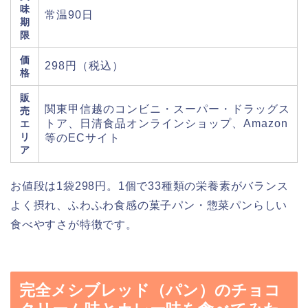
味
常温90日
期
限
価
298円（税込）
格
販
関東甲信越のコンビニ・スーパー・ドラッグス
売
トア、日清食品オンラインショップ、Amazon
エ
リ
等のECサイト
ア
お値段は1袋298円。1個で33種類の栄養素がバランス
よく摂れ、ふわふわ食感の菓子パン・惣菜パンらしい
食べやすさが特徴です。
完全メシブレッド（パン）のチョコ