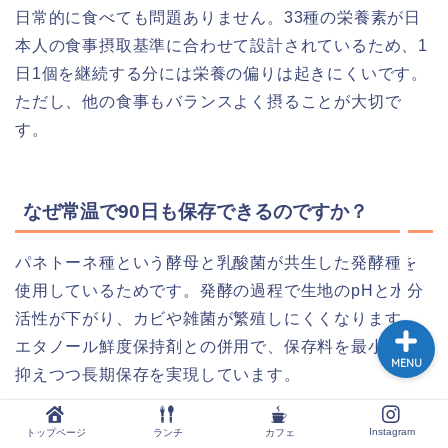
日常的に食べても問題ありません。33種の栄養素が日
本人の食事摂取基準に合わせて設計されているため、1
日1個を継続する分には栄養の偏りは起きにくいです。
トップページ
ただし、他の食事もバランスよく摂ることが大切で
す。
ランチ
カフェ
なぜ常温で90日も保存できるのですか？
Instagram
パネトーネ種という酵母と乳酸菌が共生した発酵種を
使用しているためです。発酵の過程で生地のpHと水分
活性が下がり、カビや雑菌が繁殖しにくくなります。
エタノール鮮度保持剤との併用で、保存料を最小限に
MENU
抑えつつ長期保存を実現しています。
Instagram
トップページ
ランチ
カフェ