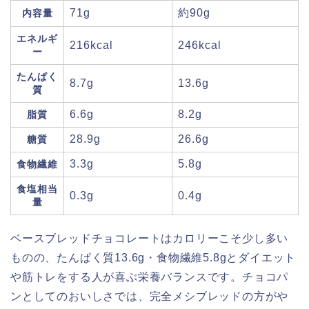
71g
約90g
内容量
エネルギ
216kcal
246kcal
ー
たんぱく
8.7g
13.6g
質
6.6g
8.2g
脂質
28.9g
26.6g
糖質
3.3g
5.8g
食物繊維
食塩相当
0.3g
0.4g
量
ベースブレッドチョコレートはカロリーこそ少し多い
ものの、たんぱく質13.6g・食物繊維5.8gとダイエット
や筋トレをする人が喜ぶ栄養バランスです。チョコパ
ンとしてのおいしさでは、完全メシブレッドの方がや