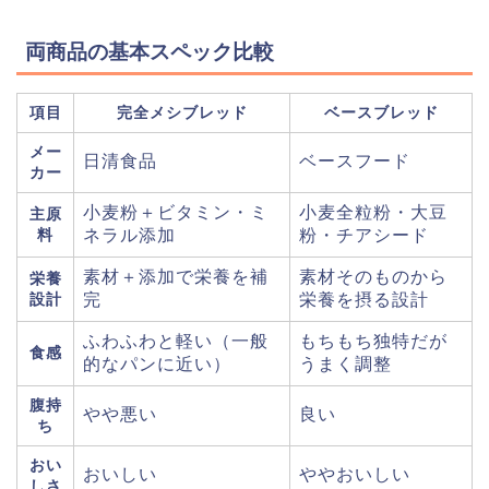
両商品の基本スペック比較
項目
完全メシブレッド
ベースブレッド
メー
日清食品
ベースフード
カー
小麦粉＋ビタミン・ミ
小麦全粒粉・大豆
主原
料
ネラル添加
粉・チアシード
素材＋添加で栄養を補
素材そのものから
栄養
設計
完
栄養を摂る設計
ふわふわと軽い（一般
もちもち独特だが
食感
的なパンに近い）
うまく調整
腹持
やや悪い
良い
ち
おい
おいしい
ややおいしい
しさ