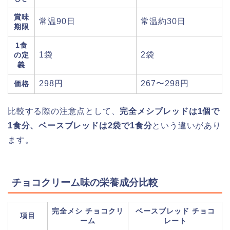
賞味
常温90日
常温約30日
期限
1食
1袋
2袋
の定
義
298円
267〜298円
価格
比較する際の注意点として、
完全メシブレッドは1個で
1食分、ベースブレッドは2袋で1食分
という違いがあり
ます。
チョコクリーム味の栄養成分比較
完全メシ チョコクリ
ベースブレッド チョコ
項目
ーム
レート