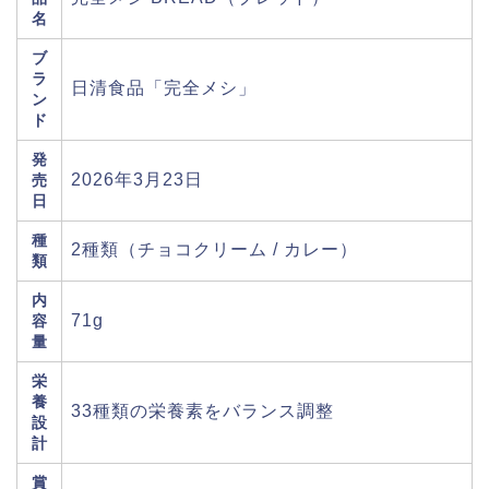
名
ブ
ラ
日清食品「完全メシ」
ン
ド
発
2026年3月23日
売
日
種
2種類（チョコクリーム / カレー）
類
内
71g
容
量
栄
養
33種類の栄養素をバランス調整
設
計
賞