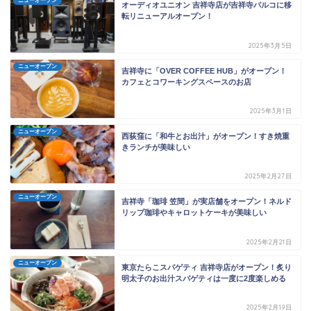
ニューオープン
オーディオユニオン 吉祥寺店が吉祥寺パルコに移
転リニューアルオープン！
2025年3月5日
ニューオープン
吉祥寺に「OVER COFFEE HUB」がオープン！
カフェとコワーキングスペースのお店
2025年3月1日
ニューオープン
西荻窪に「和牛とお出汁」がオープン！すき焼重
きランチが美味しい
2025年2月27日
ニューオープン
吉祥寺「珈琲 笠間」が実店舗をオープン！ネルド
リップ珈琲やキャロットケーキが美味しい
2025年2月21日
ニューオープン
東京たらこスパゲティ 吉祥寺店がオープン！炙り
明太子のお出汁スパゲティは一度に2度楽しめる
2025年2月19日