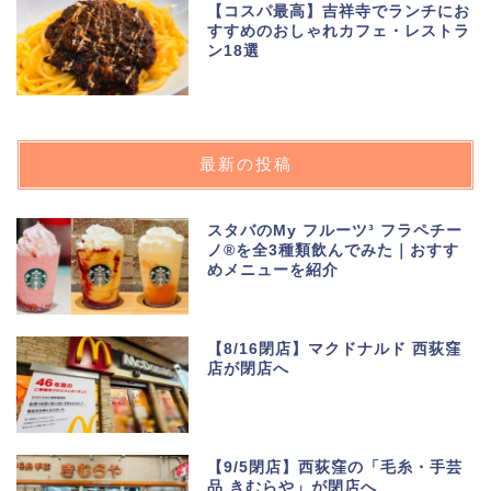
【コスパ最高】吉祥寺でランチにお
すすめのおしゃれカフェ・レストラ
ン18選
最新の投稿
スタバのMy フルーツ³ フラペチー
ノ®を全3種類飲んでみた｜おすす
めメニューを紹介
【8/16閉店】マクドナルド 西荻窪
店が閉店へ
【9/5閉店】西荻窪の「毛糸・手芸
品 きむらや」が閉店へ