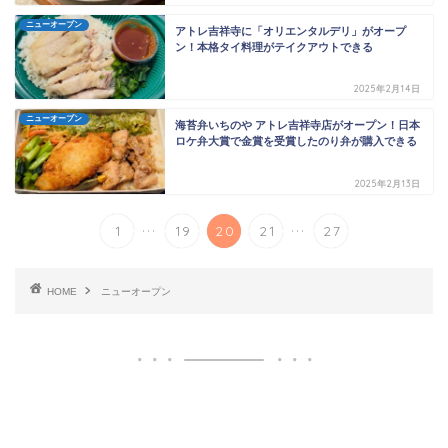
ニューオープン
アトレ吉祥寺に「オリエンタルデリ」がオープ
ン！本格タイ料理がテイクアウトできる
2025年2月14日
ニューオープン
海苔弁いちのや アトレ吉祥寺店がオープン！日本
ロケ弁大賞で金賞を受賞したのり弁が購入できる
2025年2月13日
...
...
1
19
20
21
27
HOME
ニューオープン