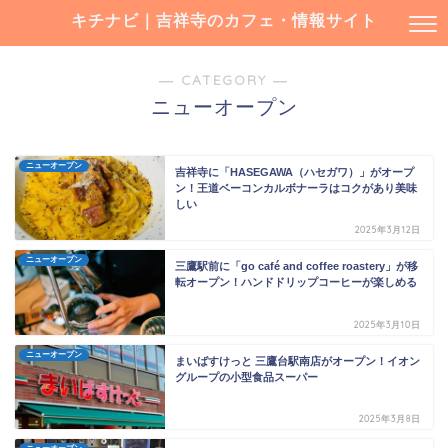
キチナビ｜吉祥寺のカフェ・情報サイト
― CATEGORY ―
ニューオープン
ニューオープン
吉祥寺に「HASEGAWA（ハセガワ）」がオープ
ン！王道ベーコンカルボナーラはコクがあり美味
しい
2025年3月12日
ニューオープン
三鷹駅前に「go café and coffee roastery」が移
転オープン！ハンドドリップコーヒーが楽しめる
2025年3月10日
ニューオープン
まいばすけっと 三鷹台駅南店がオープン！イオン
グループの小型食品スーパー
2025年3月8日