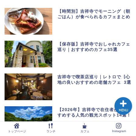
【時間別】吉祥寺でモーニング（朝
ごはん）が食べられるカフェまとめ
トップページ
ランチ
【保存版】吉祥寺でおしゃれカフェ
巡り｜おすすめのカフェ35選
カフェ
Instagram
吉祥寺で喫茶店巡り｜レトロで居心
地の良いおすすめの老舗カフェ13選
【2026年】吉祥寺で在住者がおす
MENU
すめする人気の観光スポット14選！
Instagram
トップページ
ランチ
カフェ