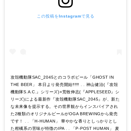
この投稿をInstagramで見る
‪攻殻機動隊SAC_2045とのコラボビール「GHOST IN
THE BEER」‬ 本日より発売開始‼︎‼︎‼︎ . . 神山健治(『攻殻
機動隊S.A.C.』シリーズ)×荒牧伸志(『APPLESEED』シ
リーズ)による最新作『攻殻機動隊SAC_2045』が、新た
な未来像を提示する。その世界観からインスパイアされ
た2種類のオリジナルビールがOGA BREWINGから発売
です！ . . 「H-HUMAN」 華やかな香りとしっかりとし
た柑橘系の苦味が特徴のIPA . . 「P-POST HUMAN」 麦