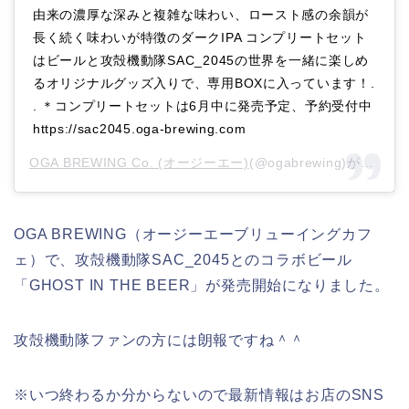
由来の濃厚な深みと複雑な味わい、ロースト感の余韻が
長く続く味わいが特徴のダークIPA コンプリートセット
はビールと攻殻機動隊SAC_2045の世界を一緒に楽しめ
るオリジナルグッズ入りで、専用BOXに入っています！.
. ＊コンプリートセットは6月中に発売予定、予約受付中
https://sac2045.oga-brewing.com
OGA BREWING Co. (オージーエー)
(@ogabrewing)がシェアした投稿 –
OGA BREWING（オージーエーブリューイングカフ
ェ）で、攻殻機動隊SAC_2045とのコラボビール
「GHOST IN THE BEER」‬が発売開始になりました。
攻殻機動隊ファンの方には朗報ですね＾＾
※いつ終わるか分からないので最新情報はお店のSNS