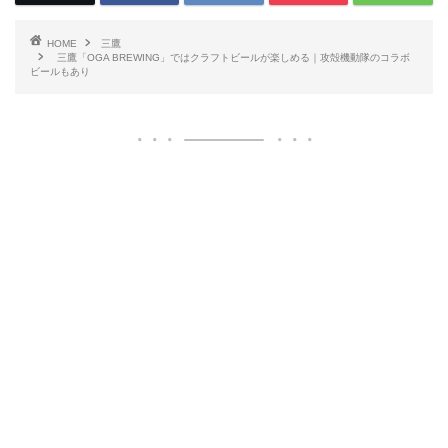
HOME
三鷹
三鷹「OGA BREWING」ではクラフトビールが楽しめる｜攻殻機動隊のコラボ
ビールもあり