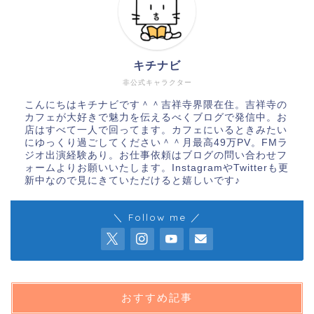
キチナビ
非公式キャラクター
こんにちはキチナビです＾＾吉祥寺界隈在住。吉祥寺の
カフェが大好きで魅力を伝えるべくブログで発信中。お
店はすべて一人で回ってます。カフェにいるときみたい
にゆっくり過ごしてください＾＾月最高49万PV。FMラ
ジオ出演経験あり。お仕事依頼はブログの問い合わせフ
ォームよりお願いいたします。InstagramやTwitterも更
新中なので見にきていただけると嬉しいです♪
＼ Follow me ／
おすすめ記事