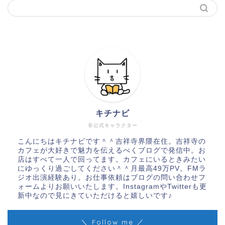
キチナビ
非公式キャラクター
こんにちはキチナビです＾＾吉祥寺界隈在住。吉祥寺の
カフェが大好きで魅力を伝えるべくブログで発信中。お
店はすべて一人で回ってます。カフェにいるときみたい
にゆっくり過ごしてください＾＾月最高49万PV。FMラ
ジオ出演経験あり。お仕事依頼はブログの問い合わせフ
ォームよりお願いいたします。InstagramやTwitterも更
新中なので見にきていただけると嬉しいです♪
＼ Follow me ／