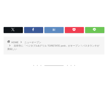
HOME
ニューオープン
吉祥寺に「ベジタブル&グリル TORETATE petit」がオープン！パスタランチが
美味しい