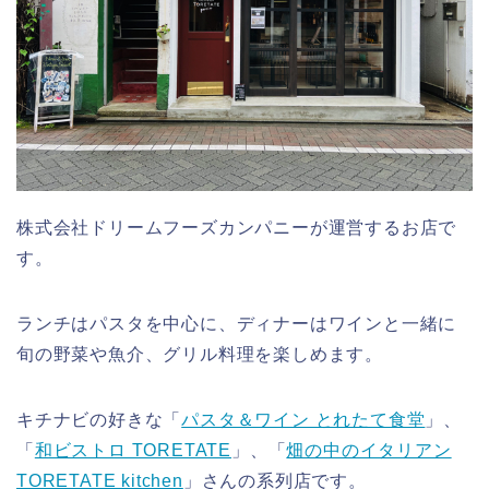
株式会社ドリームフーズカンパニーが運営するお店で
す。
ランチはパスタを中心に、ディナーはワインと一緒に
旬の野菜や魚介、グリル料理を楽しめます。
キチナビの好きな「
パスタ＆ワイン とれたて食堂
」、
「
和ビストロ TORETATE
」、「
畑の中のイタリアン
TORETATE kitchen
」さんの系列店です。