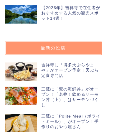
【2026年】吉祥寺で在住者が
おすすめする人気の観光スポ
ット14選！
最新の投稿
吉祥寺に「博多天ぷらやま
や」がオープン予定！天ぷら
定食専門店
三鷹に「鷲の海鮮丼」がオー
プン！「名物！飲めるサーモ
ン丼（上）」はサーモンづく
し
三鷹に「Polite Meal（ポライ
トミール）」がオープン！手
作りのおやつ屋さん