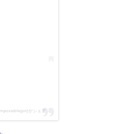
『ミッション：インポッシブル』公式(@missionimpossiblejpn)がシェアした投稿