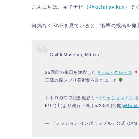
こんにちは、キチナビ（
@kichinavikun
）で
何気なくSNSを見ていると、衝撃の投稿を発
┆Ghibli Museum, Mitaka┆
25回目の来日を満喫した
#トム・クルーズ
三鷹の森ジブリ美術館を訪れました
トトロの前で記念撮影も✧
#ミッションイン
5/17(土)より先行上映｜5/23(金)公開
@Ghibl
— 『ミッション:インポッシブル』公式 (@MImo