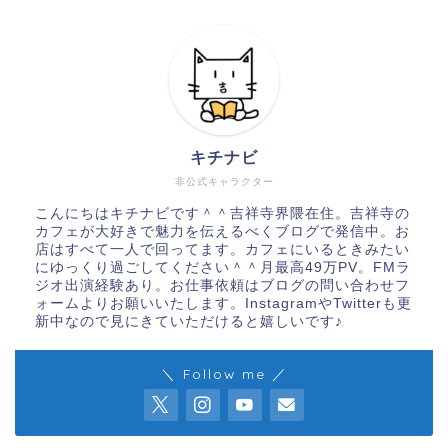
キチナビ
非公式キャラクター
こんにちはキチナビです＾＾吉祥寺界隈在住。吉祥寺の
カフェが大好きで魅力を伝えるべくブログで発信中。お
店はすべて一人で回ってます。カフェにいるときみたい
にゆっくり過ごしてください＾＾月最高49万PV。FMラ
ジオ出演経験あり。お仕事依頼はブログの問い合わせフ
ォームよりお願いいたします。InstagramやTwitterも更
新中なので見にきていただけると嬉しいです♪
＼ Follow me ／