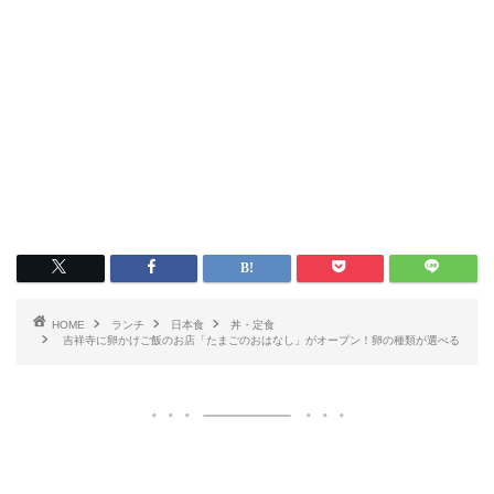
HOME
ランチ
日本食
丼・定食
吉祥寺に卵かけご飯のお店「たまごのおはなし」がオープン！卵の種類が選べる