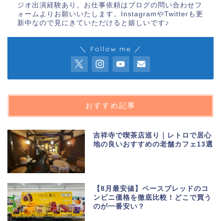
ジオ出演経験あり。お仕事依頼はブログの問い合わせフ
ォームよりお願いいたします。InstagramやTwitterも更
新中なので見にきていただけると嬉しいです♪
＼ Follow me ／
おすすめ記事
吉祥寺で喫茶店巡り｜レトロで居心
地の良いおすすめの老舗カフェ13選
【8月最安値】ベースブレッドのコ
ンビニ価格を徹底比較！どこで買う
のが一番安い？