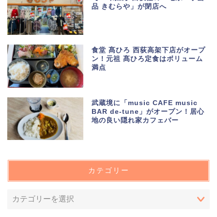
品 きむらや」が閉店へ
食堂 髙ひろ 西荻高架下店がオープ
ン！元祖 髙ひろ定食はボリューム
満点
武蔵境に「music CAFE music
BAR de-tune」がオープン！居心
地の良い隠れ家カフェバー
カテゴリー