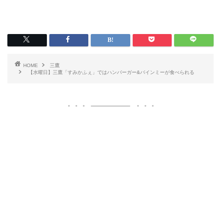
HOME
三鷹
【水曜日】三鷹「すみかふぇ」ではハンバーガー&バインミーが食べられる