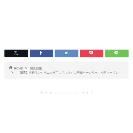
HOME
閉店情報
【閉店】吉祥寺のハモニカ横丁に「しげくに屋55ベーカリー」が再オープン！