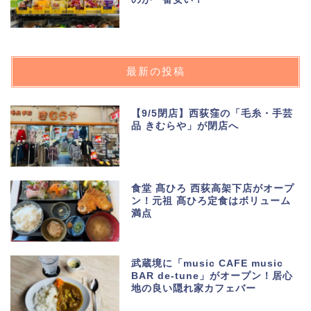
最新の投稿
【9/5閉店】西荻窪の「毛糸・手芸
品 きむらや」が閉店へ
食堂 髙ひろ 西荻高架下店がオープ
ン！元祖 髙ひろ定食はボリューム
満点
武蔵境に「music CAFE music
BAR de-tune」がオープン！居心
地の良い隠れ家カフェバー