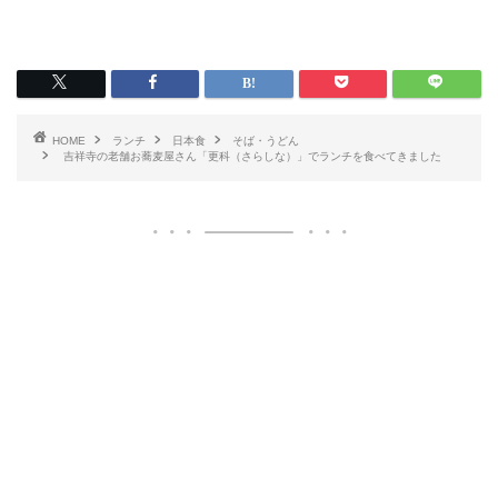
HOME
ランチ
日本食
そば・うどん
吉祥寺の老舗お蕎麦屋さん「更科（さらしな）」でランチを食べてきました