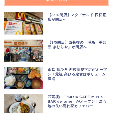
【8/16閉店】マクドナルド 西荻窪
店が閉店へ
【9/5閉店】西荻窪の「毛糸・手芸
品 きむらや」が閉店へ
食堂 髙ひろ 西荻高架下店がオープ
ン！元祖 髙ひろ定食はボリューム
満点
武蔵境に「music CAFE music
BAR de-tune」がオープン！居心
地の良い隠れ家カフェバー