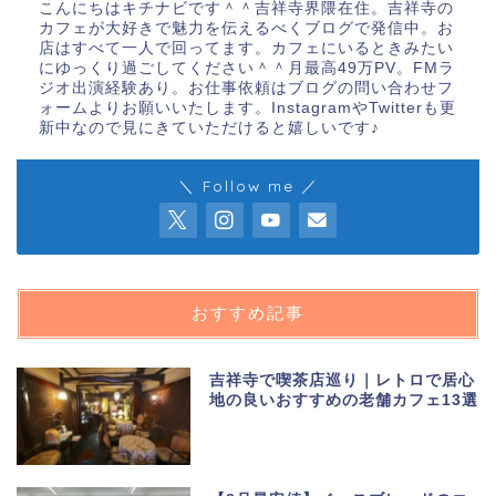
こんにちはキチナビです＾＾吉祥寺界隈在住。吉祥寺の
カフェが大好きで魅力を伝えるべくブログで発信中。お
店はすべて一人で回ってます。カフェにいるときみたい
にゆっくり過ごしてください＾＾月最高49万PV。FMラ
ジオ出演経験あり。お仕事依頼はブログの問い合わせフ
ォームよりお願いいたします。InstagramやTwitterも更
新中なので見にきていただけると嬉しいです♪
＼ Follow me ／
おすすめ記事
吉祥寺で喫茶店巡り｜レトロで居心
地の良いおすすめの老舗カフェ13選