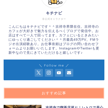
キチナビ
非公式キャラクター
こんにちはキチナビです＾＾吉祥寺界隈在住。吉祥寺の
カフェが大好きで魅力を伝えるべくブログで発信中。お
店はすべて一人で回ってます。カフェにいるときみたい
にゆっくり過ごしてください＾＾月最高49万PV。FMラ
ジオ出演経験あり。お仕事依頼はブログの問い合わせフ
ォームよりお願いいたします。InstagramやTwitterも更
新中なので見にきていただけると嬉しいです♪
＼ Follow me ／
おすすめ記事
吉祥寺で喫茶店巡り｜レトロで居心