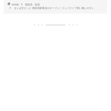
HOME
西荻窪・荻窪
まいばすけっと 西荻窪駅東店がオープン！コンパクトで買い物しやすい