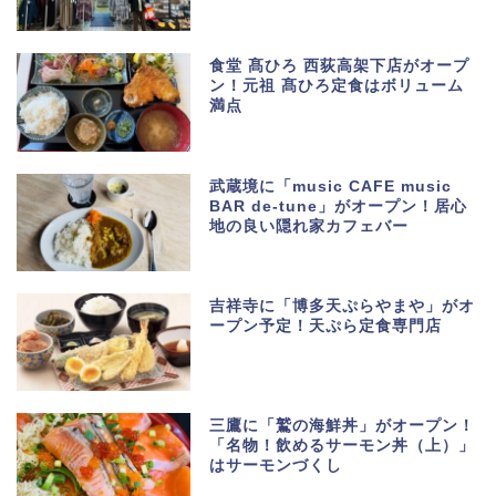
食堂 髙ひろ 西荻高架下店がオープ
ン！元祖 髙ひろ定食はボリューム
満点
武蔵境に「music CAFE music
BAR de-tune」がオープン！居心
地の良い隠れ家カフェバー
吉祥寺に「博多天ぷらやまや」がオ
ープン予定！天ぷら定食専門店
三鷹に「鷲の海鮮丼」がオープン！
「名物！飲めるサーモン丼（上）」
はサーモンづくし