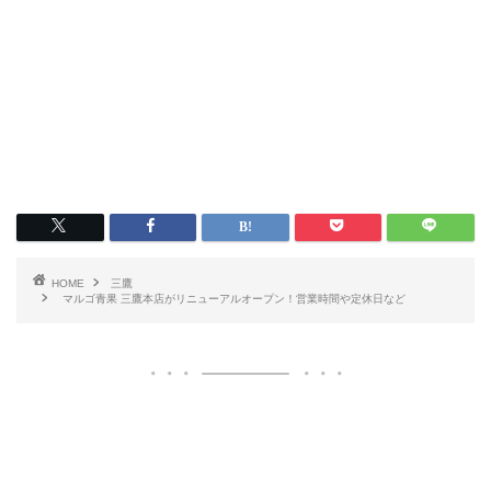
HOME
三鷹
マルゴ青果 三鷹本店がリニューアルオープン！営業時間や定休日など