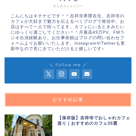
非公式キャラクター
こんにちはキチナビです＾＾吉祥寺界隈在住。吉祥寺の
カフェが大好きで魅力を伝えるべくブログで発信中。お
店はすべて一人で回ってます。カフェにいるときみたい
にゆっくり過ごしてください＾＾月最高49万PV。FMラ
ジオ出演経験あり。お仕事依頼はブログの問い合わせフ
ォームよりお願いいたします。InstagramやTwitterも更
新中なので見にきていただけると嬉しいです♪
＼ Follow me ／
おすすめ記事
【保存版】吉祥寺でおしゃれカフェ
巡り｜おすすめのカフェ35選