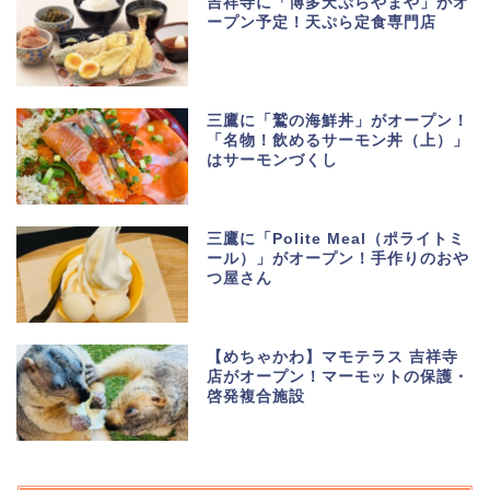
吉祥寺に「博多天ぷらやまや」がオ
ープン予定！天ぷら定食専門店
三鷹に「鷲の海鮮丼」がオープン！
「名物！飲めるサーモン丼（上）」
はサーモンづくし
三鷹に「Polite Meal（ポライトミ
ール）」がオープン！手作りのおや
つ屋さん
【めちゃかわ】マモテラス 吉祥寺
店がオープン！マーモットの保護・
啓発複合施設