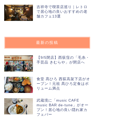
吉祥寺で喫茶店巡り｜レトロ
で居心地の良いおすすめの老
舗カフェ13選
最新の投稿
【9/5閉店】西荻窪の「毛糸・
手芸品 きむらや」が閉店へ
食堂 髙ひろ 西荻高架下店がオ
ープン！元祖 髙ひろ定食はボ
リューム満点
武蔵境に「music CAFE
music BAR de-tune」がオー
プン！居心地の良い隠れ家カ
フェバー