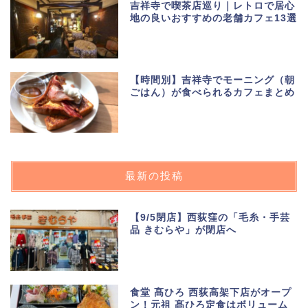
吉祥寺で喫茶店巡り｜レトロで居心
地の良いおすすめの老舗カフェ13選
【時間別】吉祥寺でモーニング（朝
ごはん）が食べられるカフェまとめ
最新の投稿
【9/5閉店】西荻窪の「毛糸・手芸
品 きむらや」が閉店へ
食堂 髙ひろ 西荻高架下店がオープ
ン！元祖 髙ひろ定食はボリューム