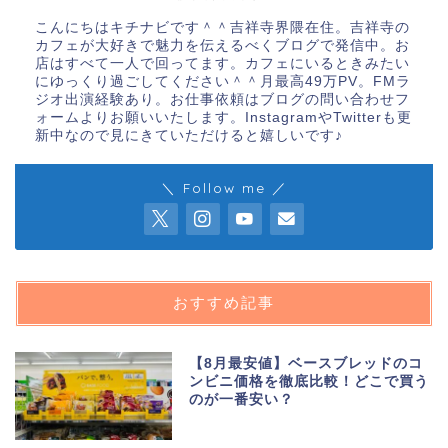
こんにちはキチナビです＾＾吉祥寺界隈在住。吉祥寺の
カフェが大好きで魅力を伝えるべくブログで発信中。お
店はすべて一人で回ってます。カフェにいるときみたい
にゆっくり過ごしてください＾＾月最高49万PV。FMラ
ジオ出演経験あり。お仕事依頼はブログの問い合わせフ
ォームよりお願いいたします。InstagramやTwitterも更
新中なので見にきていただけると嬉しいです♪
＼ Follow me ／
おすすめ記事
【8月最安値】ベースブレッドのコ
ンビニ価格を徹底比較！どこで買う
のが一番安い？