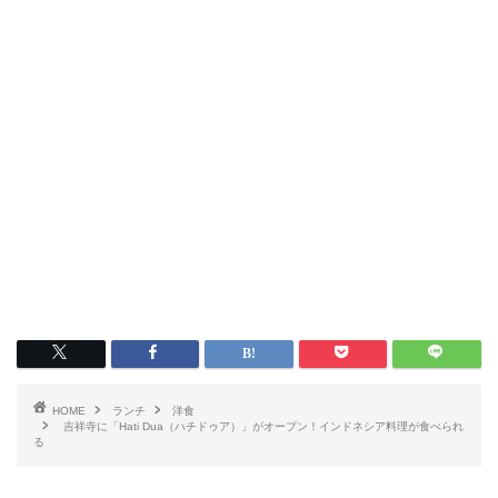
HOME
ランチ
洋食
吉祥寺に「Hati Dua（ハチドゥア）」がオープン！インドネシア料理が食べられ
る