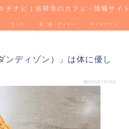
キチナビ｜吉祥寺のカフェ・情報サイ
ランチ
夜ご飯・ディナー
テイクアウト
ns（ダンディゾン）」は体に優し
2025年7月26日