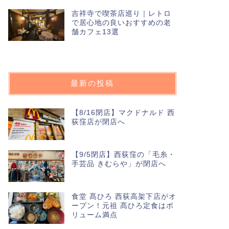
吉祥寺で喫茶店巡り｜レトロ
で居心地の良いおすすめの老
舗カフェ13選
最新の投稿
【8/16閉店】マクドナルド 西
荻窪店が閉店へ
【9/5閉店】西荻窪の「毛糸・
手芸品 きむらや」が閉店へ
食堂 髙ひろ 西荻高架下店がオ
ープン！元祖 髙ひろ定食はボ
リューム満点