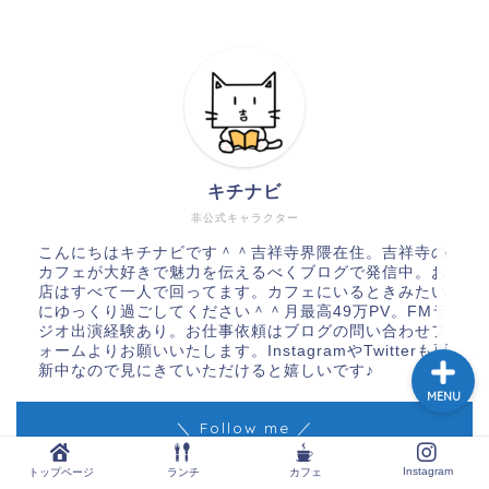
トップページ
ランチ
キチナビ
カフェ
非公式キャラクター
こんにちはキチナビです＾＾吉祥寺界隈在住。吉祥寺の
Instagram
カフェが大好きで魅力を伝えるべくブログで発信中。お
店はすべて一人で回ってます。カフェにいるときみたい
にゆっくり過ごしてください＾＾月最高49万PV。FMラ
ジオ出演経験あり。お仕事依頼はブログの問い合わせフ
ォームよりお願いいたします。InstagramやTwitterも更
新中なので見にきていただけると嬉しいです♪
MENU
＼ Follow me ／
Instagram
トップページ
ランチ
カフェ