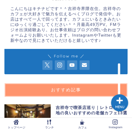
こんにちはキチナビです＾＾吉祥寺界隈在住。吉祥寺の
カフェが大好きで魅力を伝えるべくブログで発信中。お
店はすべて一人で回ってます。カフェにいるときみたい
トップページ
にゆっくり過ごしてください＾＾月最高49万PV。FMラ
ジオ出演経験あり。お仕事依頼はブログの問い合わせフ
ォームよりお願いいたします。InstagramやTwitterも更
ランチ
新中なので見にきていただけると嬉しいです♪
＼ Follow me ／
カフェ
Instagram
おすすめ記事
MENU
吉祥寺で喫茶店巡り｜レトロで居心
地の良いおすすめの老舗カフェ13選
Instagram
トップページ
ランチ
カフェ