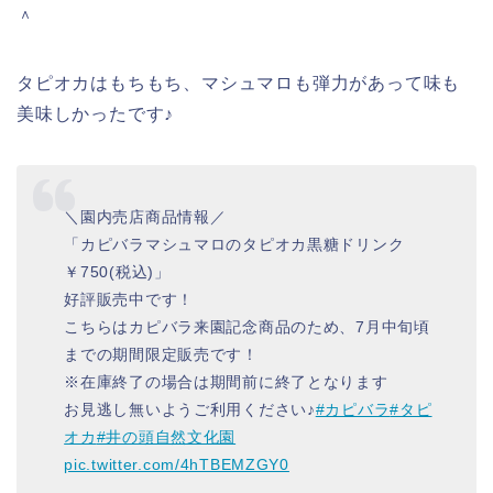
＾
タピオカはもちもち、マシュマロも弾力があって味も
美味しかったです♪
＼園内売店商品情報／
「カピバラマシュマロのタピオカ黒糖ドリンク
￥750(税込)」
好評販売中です！
こちらはカピバラ来園記念商品のため、7月中旬頃
までの期間限定販売です！
※在庫終了の場合は期間前に終了となります
お見逃し無いようご利用ください♪
#カピバラ
#タピ
オカ
#井の頭自然文化園
pic.twitter.com/4hTBEMZGY0