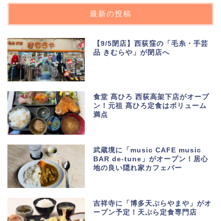
最新の投稿
【9/5閉店】西荻窪の「毛糸・手芸
品 きむらや」が閉店へ
食堂 髙ひろ 西荻高架下店がオープ
ン！元祖 髙ひろ定食はボリューム
満点
武蔵境に「music CAFE music
BAR de-tune」がオープン！居心
地の良い隠れ家カフェバー
吉祥寺に「博多天ぷらやまや」がオ
ープン予定！天ぷら定食専門店