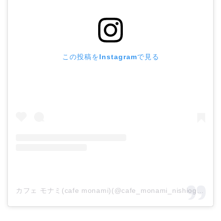
この投稿をInstagramで見る
カフェ モナミ(cafe monami)(@cafe_monami_nishiogi_tokyo)がシェアした投稿