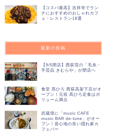
【コスパ最高】吉祥寺でラン
チにおすすめのおしゃれカフ
ェ・レストラン18選
最新の投稿
【9/5閉店】西荻窪の「毛糸・
手芸品 きむらや」が閉店へ
食堂 髙ひろ 西荻高架下店がオ
ープン！元祖 髙ひろ定食はボ
リューム満点
武蔵境に「music CAFE
music BAR de-tune」がオー
プン！居心地の良い隠れ家カ
フェバー