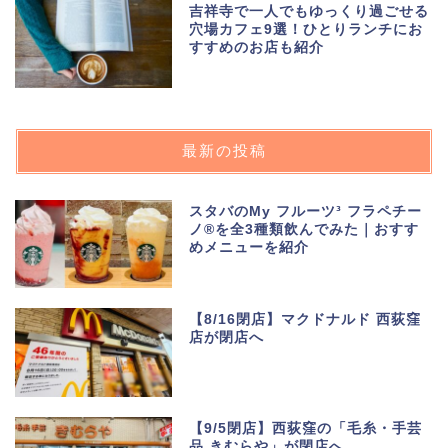
吉祥寺で一人でもゆっくり過ごせる
穴場カフェ9選！ひとりランチにお
すすめのお店も紹介
最新の投稿
スタバのMy フルーツ³ フラペチー
ノ®を全3種類飲んでみた｜おすす
めメニューを紹介
【8/16閉店】マクドナルド 西荻窪
店が閉店へ
【9/5閉店】西荻窪の「毛糸・手芸
品 きむらや」が閉店へ