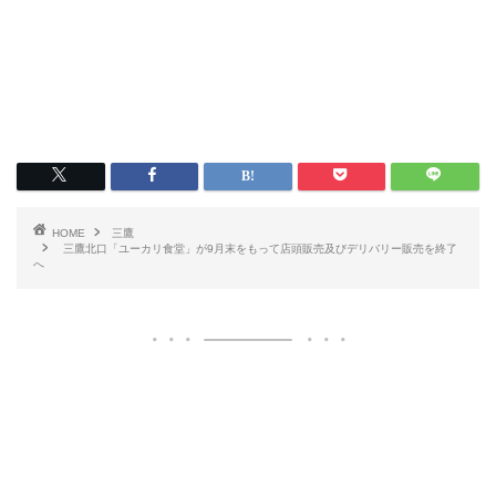
HOME
三鷹
三鷹北口「ユーカリ食堂」が9月末をもって店頭販売及びデリバリー販売を終了
へ