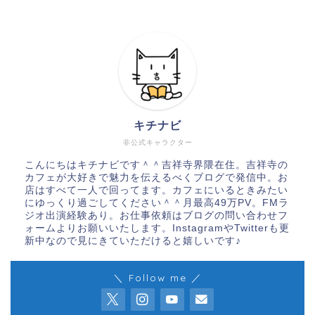
キチナビ
非公式キャラクター
こんにちはキチナビです＾＾吉祥寺界隈在住。吉祥寺の
カフェが大好きで魅力を伝えるべくブログで発信中。お
店はすべて一人で回ってます。カフェにいるときみたい
にゆっくり過ごしてください＾＾月最高49万PV。FMラ
ジオ出演経験あり。お仕事依頼はブログの問い合わせフ
ォームよりお願いいたします。InstagramやTwitterも更
新中なので見にきていただけると嬉しいです♪
＼ Follow me ／