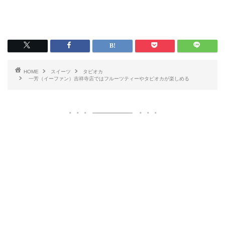
HOME
スイーツ
タピオカ
一芳（イーファン）吉祥寺店ではフルーツティーやタピオカが楽しめる