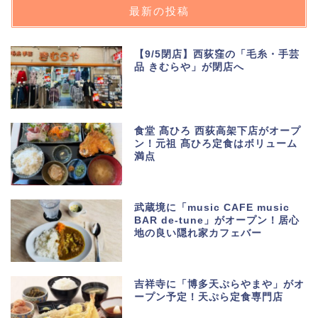
最新の投稿
【9/5閉店】西荻窪の「毛糸・手芸
品 きむらや」が閉店へ
食堂 髙ひろ 西荻高架下店がオープ
ン！元祖 髙ひろ定食はボリューム
満点
武蔵境に「music CAFE music
BAR de-tune」がオープン！居心
地の良い隠れ家カフェバー
吉祥寺に「博多天ぷらやまや」がオ
ープン予定！天ぷら定食専門店