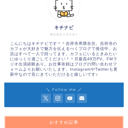
キチナビ
非公式キャラクター
こんにちはキチナビです＾＾吉祥寺界隈在住。吉祥寺の
カフェが大好きで魅力を伝えるべくブログで発信中。お
店はすべて一人で回ってます。カフェにいるときみたい
にゆっくり過ごしてください＾＾月最高49万PV。FMラ
ジオ出演経験あり。お仕事依頼はブログの問い合わせフ
ォームよりお願いいたします。InstagramやTwitterも更
新中なので見にきていただけると嬉しいです♪
＼ Follow me ／
おすすめ記事