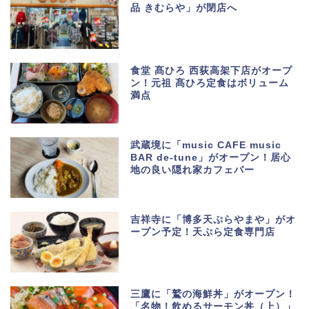
品 きむらや」が閉店へ
食堂 髙ひろ 西荻高架下店がオープ
ン！元祖 髙ひろ定食はボリューム
満点
武蔵境に「music CAFE music
BAR de-tune」がオープン！居心
地の良い隠れ家カフェバー
吉祥寺に「博多天ぷらやまや」がオ
ープン予定！天ぷら定食専門店
三鷹に「鷲の海鮮丼」がオープン！
「名物！飲めるサーモン丼（上）」