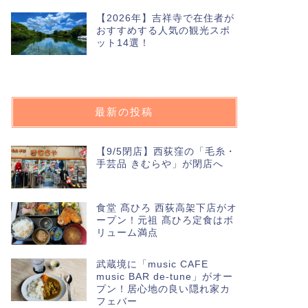
【2026年】吉祥寺で在住者が
おすすめする人気の観光スポ
ット14選！
最新の投稿
【9/5閉店】西荻窪の「毛糸・
手芸品 きむらや」が閉店へ
食堂 髙ひろ 西荻高架下店がオ
ープン！元祖 髙ひろ定食はボ
リューム満点
武蔵境に「music CAFE
music BAR de-tune」がオー
プン！居心地の良い隠れ家カ
フェバー