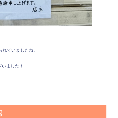
。
られていましたね。
ざいました！
報