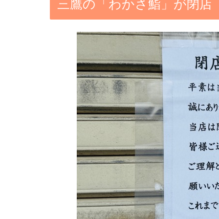
三鷹の「わかさ鮨」が閉店