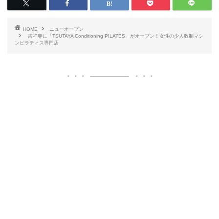
HOME
ニューオープン
吉祥寺に「TSUTAYA Conditioning PILATES」がオープン！女性の少人数制マシ
ンピラティス専門店