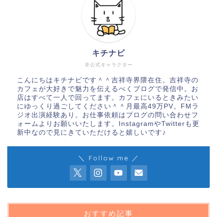
キチナビ
非公式キャラクター
こんにちはキチナビです＾＾吉祥寺界隈在住。吉祥寺の
カフェが大好きで魅力を伝えるべくブログで発信中。お
店はすべて一人で回ってます。カフェにいるときみたい
にゆっくり過ごしてください＾＾月最高49万PV。FMラ
ジオ出演経験あり。お仕事依頼はブログの問い合わせフ
ォームよりお願いいたします。InstagramやTwitterも更
新中なので見にきていただけると嬉しいです♪
＼ Follow me ／
おすすめ記事