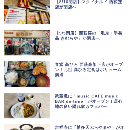
【8/16閉店】マクドナルド 西荻窪
店が閉店へ
【9/5閉店】西荻窪の「毛糸・手芸
品 きむらや」が閉店へ
食堂 髙ひろ 西荻高架下店がオープ
ン！元祖 髙ひろ定食はボリューム
満点
武蔵境に「music CAFE music
BAR de-tune」がオープン！居心
地の良い隠れ家カフェバー
吉祥寺に「博多天ぷらやまや」がオ