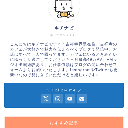
キチナビ
非公式キャラクター
こんにちはキチナビです＾＾吉祥寺界隈在住。吉祥寺の
カフェが大好きで魅力を伝えるべくブログで発信中。お
店はすべて一人で回ってます。カフェにいるときみたい
にゆっくり過ごしてください＾＾月最高49万PV。FMラ
ジオ出演経験あり。お仕事依頼はブログの問い合わせフ
ォームよりお願いいたします。InstagramやTwitterも更
新中なので見にきていただけると嬉しいです♪
＼ Follow me ／
おすすめ記事