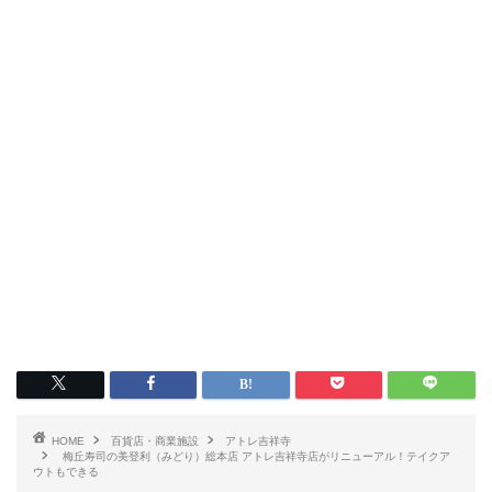
HOME
百貨店・商業施設
アトレ吉祥寺
梅丘寿司の美登利（みどり）総本店 アトレ吉祥寺店がリニューアル！テイクア
ウトもできる