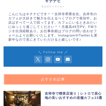
キチナビ
非公式キャラクター
こんにちはキチナビです＾＾吉祥寺界隈在住。吉祥寺の
カフェが大好きで魅力を伝えるべくブログで発信中。お
店はすべて一人で回ってます。カフェにいるときみたい
にゆっくり過ごしてください＾＾月最高49万PV。FMラ
ジオ出演経験あり。お仕事依頼はブログの問い合わせフ
ォームよりお願いいたします。InstagramやTwitterも更
新中なので見にきていただけると嬉しいです♪
＼ Follow me ／
おすすめ記事
吉祥寺で喫茶店巡り｜レトロで居心
地の良いおすすめの老舗カフェ13選