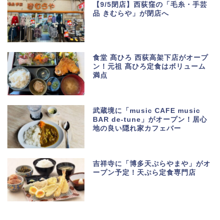
【9/5閉店】西荻窪の「毛糸・手芸
品 きむらや」が閉店へ
食堂 髙ひろ 西荻高架下店がオープ
ン！元祖 髙ひろ定食はボリューム
満点
武蔵境に「music CAFE music
BAR de-tune」がオープン！居心
地の良い隠れ家カフェバー
吉祥寺に「博多天ぷらやまや」がオ
ープン予定！天ぷら定食専門店