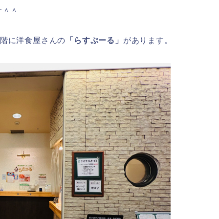
す＾＾
一階に洋食屋さんの
「らすぷーる」
があります。