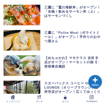
三鷹に「鷲の海鮮丼」がオープン！
「名物！飲めるサーモン丼（上）」
はサーモンづくし
トップページ
ランチ
三鷹に「Polite Meal（ポライトミ
ール）」がオープン！手作りのおや
つ屋さん
カフェ
Instagram
【めちゃかわ】マモテラス 吉祥寺
店がオープン！マーモットの保護・
啓発複合施設
スターバックス コーヒー Olive
MENU
LOUNGE（オリーブラウンジ）吉
祥寺店がオープン！広くてゆっくり
過ごせる
Instagram
トップページ
ランチ
カフェ