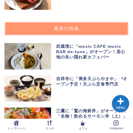
トップページ
最新の投稿
ランチ
武蔵境に「music CAFE music
BAR de-tune」がオープン！居心
カフェ
地の良い隠れ家カフェバー
Instagram
吉祥寺に「博多天ぷらやまや」がオ
ープン予定！天ぷら定食専門店
MENU
三鷹に「鷲の海鮮丼」がオープン！
「名物！飲めるサーモン丼（上）」
はサーモンづくし
Instagram
トップページ
ランチ
カフェ