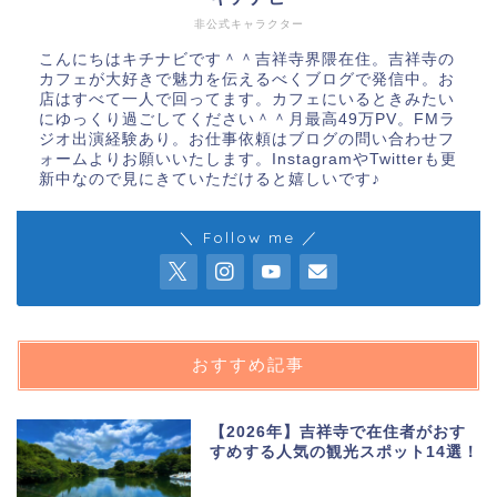
非公式キャラクター
こんにちはキチナビです＾＾吉祥寺界隈在住。吉祥寺の
カフェが大好きで魅力を伝えるべくブログで発信中。お
店はすべて一人で回ってます。カフェにいるときみたい
にゆっくり過ごしてください＾＾月最高49万PV。FMラ
ジオ出演経験あり。お仕事依頼はブログの問い合わせフ
ォームよりお願いいたします。InstagramやTwitterも更
新中なので見にきていただけると嬉しいです♪
＼ Follow me ／
おすすめ記事
【2026年】吉祥寺で在住者がおす
すめする人気の観光スポット14選！