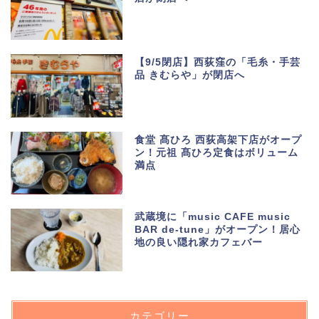
【9/5閉店】西荻窪の「毛糸・手芸
品 きむらや」が閉店へ
食堂 髙ひろ 西荻高架下店がオープ
ン！元祖 髙ひろ定食はボリューム
満点
武蔵境に「music CAFE music
BAR de-tune」がオープン！居心
地の良い隠れ家カフェバー
カテゴリー