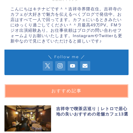
こんにちはキチナビです＾＾吉祥寺界隈在住。吉祥寺の
カフェが大好きで魅力を伝えるべくブログで発信中。お
店はすべて一人で回ってます。カフェにいるときみたい
にゆっくり過ごしてください＾＾月最高49万PV。FMラ
ジオ出演経験あり。お仕事依頼はブログの問い合わせフ
ォームよりお願いいたします。InstagramやTwitterも更
新中なので見にきていただけると嬉しいです♪
＼ Follow me ／
おすすめ記事
吉祥寺で喫茶店巡り｜レトロで居心
地の良いおすすめの老舗カフェ13選