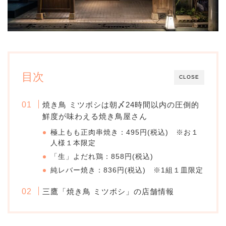
目次
CLOSE
焼き鳥 ミツボシは朝〆24時間以内の圧倒的
鮮度が味わえる焼き鳥屋さん
極上もも正肉串焼き：495円(税込) ※お１
人様１本限定
「生」よだれ鶏：858円(税込)
純レバー焼き：836円(税込) ※1組１皿限定
三鷹「焼き鳥 ミツボシ」の店舗情報