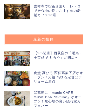
吉祥寺で喫茶店巡り｜レトロ
で居心地の良いおすすめの老
舗カフェ13選
最新の投稿
【9/5閉店】西荻窪の「毛糸・
手芸品 きむらや」が閉店へ
食堂 髙ひろ 西荻高架下店がオ
ープン！元祖 髙ひろ定食はボ
リューム満点
武蔵境に「music CAFE
music BAR de-tune」がオー
プン！居心地の良い隠れ家カ
フェバー