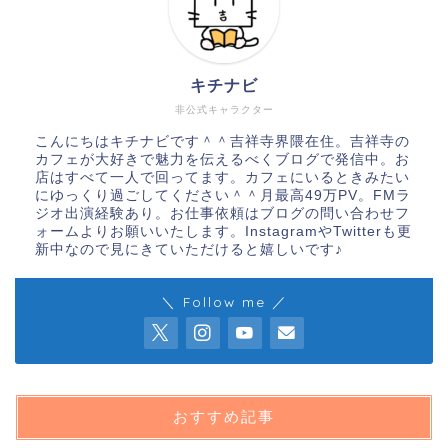
キチナビ
非公式キャラクター
こんにちはキチナビです＾＾吉祥寺界隈在住。吉祥寺の
カフェが大好きで魅力を伝えるべくブログで発信中。お
店はすべて一人で回ってます。カフェにいるときみたい
にゆっくり過ごしてください＾＾月最高49万PV。FMラ
ジオ出演経験あり。お仕事依頼はブログの問い合わせフ
ォームよりお願いいたします。InstagramやTwitterも更
新中なので見にきていただけると嬉しいです♪
＼ Follow me ／
おすすめ記事