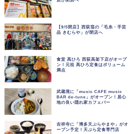
店が閉店へ
【9/5閉店】西荻窪の「毛糸・手芸
品 きむらや」が閉店へ
食堂 髙ひろ 西荻高架下店がオープ
ン！元祖 髙ひろ定食はボリューム
満点
武蔵境に「music CAFE music
BAR de-tune」がオープン！居心
地の良い隠れ家カフェバー
吉祥寺に「博多天ぷらやまや」がオ
ープン予定！天ぷら定食専門店