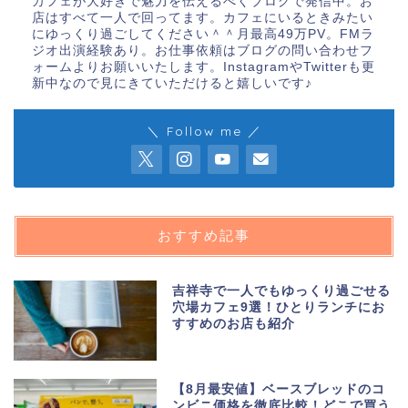
カフェが大好きで魅力を伝えるべくブログで発信中。お
店はすべて一人で回ってます。カフェにいるときみたい
にゆっくり過ごしてください＾＾月最高49万PV。FMラ
ジオ出演経験あり。お仕事依頼はブログの問い合わせフ
ォームよりお願いいたします。InstagramやTwitterも更
新中なので見にきていただけると嬉しいです♪
＼ Follow me ／
おすすめ記事
吉祥寺で一人でもゆっくり過ごせる
穴場カフェ9選！ひとりランチにお
すすめのお店も紹介
【8月最安値】ベースブレッドのコ
ンビニ価格を徹底比較！どこで買う