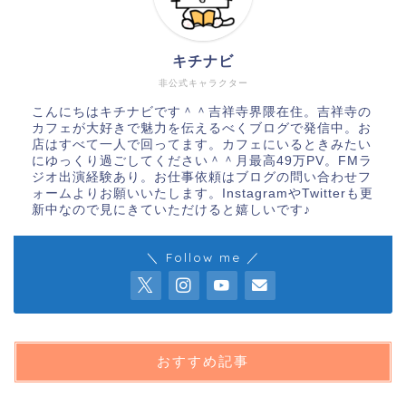
キチナビ
非公式キャラクター
こんにちはキチナビです＾＾吉祥寺界隈在住。吉祥寺の
カフェが大好きで魅力を伝えるべくブログで発信中。お
店はすべて一人で回ってます。カフェにいるときみたい
にゆっくり過ごしてください＾＾月最高49万PV。FMラ
ジオ出演経験あり。お仕事依頼はブログの問い合わせフ
ォームよりお願いいたします。InstagramやTwitterも更
新中なので見にきていただけると嬉しいです♪
＼ Follow me ／
おすすめ記事