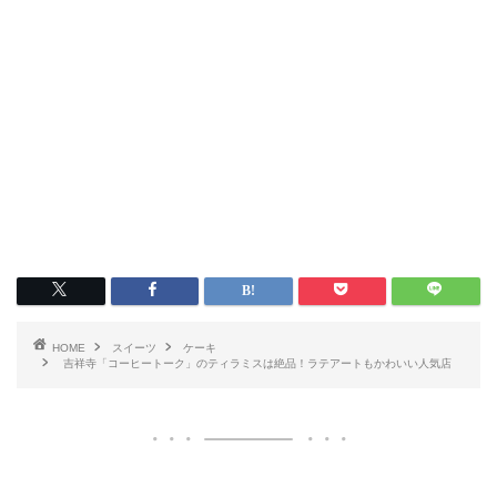
HOME
スイーツ
ケーキ
吉祥寺「コーヒートーク」のティラミスは絶品！ラテアートもかわいい人気店