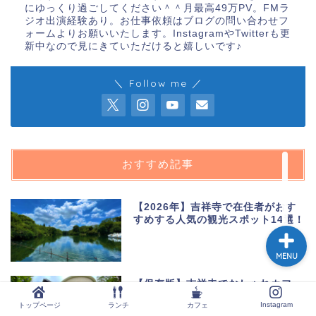
にゆっくり過ごしてください＾＾月最高49万PV。FMラ
ジオ出演経験あり。お仕事依頼はブログの問い合わせフ
ォームよりお願いいたします。InstagramやTwitterも更
新中なので見にきていただけると嬉しいです♪
トップページ
＼ Follow me ／
ランチ
カフェ
おすすめ記事
Instagram
【2026年】吉祥寺で在住者がおす
すめする人気の観光スポット14選！
MENU
【保存版】吉祥寺でおしゃれカフェ
巡り｜おすすめのカフェ35選
Instagram
トップページ
ランチ
カフェ