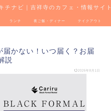
キチナビ｜吉祥寺のカフェ・情報サイ
ランチ
夜ご飯・ディナー
テイクアウト
RMALが届かない！いつ届く？お届
解説
2026年8月1日