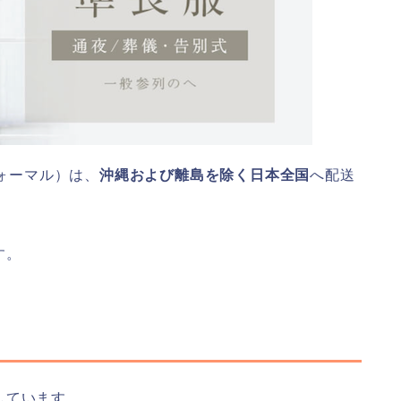
クフォーマル）は、
沖縄および離島を除く日本全国
へ配送
す。
しています。