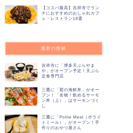
【コスパ最高】吉祥寺でラン
チにおすすめのおしゃれカフ
ェ・レストラン18選
最新の投稿
吉祥寺に「博多天ぷらやま
や」がオープン予定！天ぷら
定食専門店
三鷹に「鷲の海鮮丼」がオー
プン！「名物！飲めるサーモ
ン丼（上）」はサーモンづく
し
三鷹に「Polite Meal（ポライ
トミール）」がオープン！手
作りのおやつ屋さん