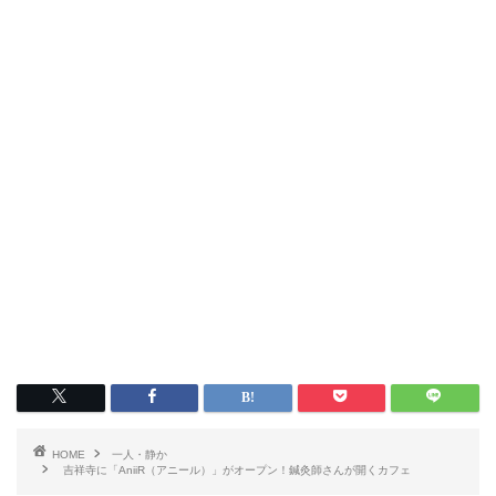
HOME
一人・静か
吉祥寺に「AniiR（アニール）」がオープン！鍼灸師さんが開くカフェ