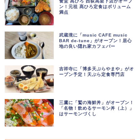
食堂 髙ひろ 西荻高架下店がオープ
ン！元祖 髙ひろ定食はボリューム
満点
武蔵境に「music CAFE music
BAR de-tune」がオープン！居心
地の良い隠れ家カフェバー
吉祥寺に「博多天ぷらやまや」がオ
ープン予定！天ぷら定食専門店
三鷹に「鷲の海鮮丼」がオープン！
「名物！飲めるサーモン丼（上）」
はサーモンづくし